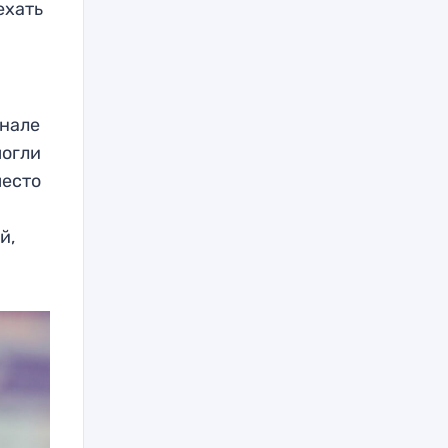
ехать
инале
могли
место
й,