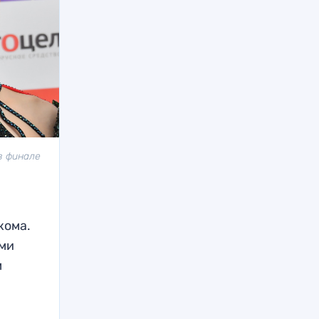
в финале
кома.
ами
м