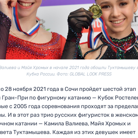
Валиева и Майя Хромых в начале 2021 года обошли Туктамышеву 
Кубка России. Фото: GLOBAL LOOK PRESS
по 28 ноября 2021 года в Сочи пройдет шестой этап
 Гран-При по фигурному катанию — Кубок Ростеле
ые с 2005 года соревнования проходят за предел
ы. И в этот раз трио русских фигуристок в женско
чном катании — Камила Валиева, Майя Хромых и
вета Туктамышева. Каждая из этих девушек имеет