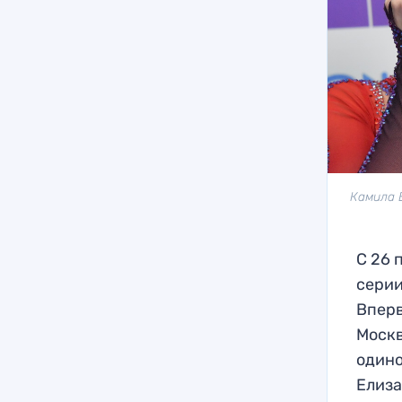
Камила 
С 26 
серии
Вперв
Москв
одино
Елиза