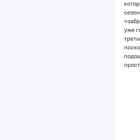
котор
сезон
«забр
уже г
треть
поско
подош
прост