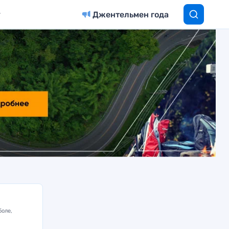
Джентельмен года
боле,