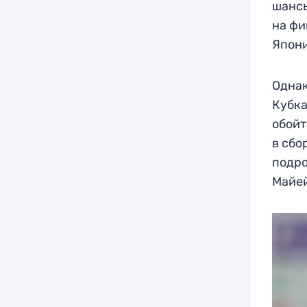
шансы
на фи
Япон
Однак
Кубка
обойт
в сбо
подро
Майей