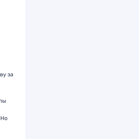
ву за
ппы
. Но