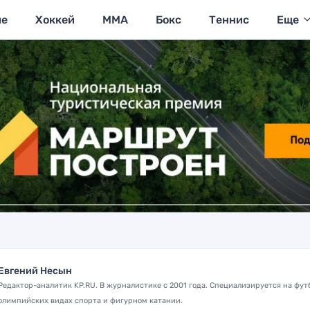
ие
Хоккей
MMA
Бокс
Теннис
Еще
Евгений Несын
Редактор-аналитик KP.RU. В журналистике с 2001 года. Специализируется на фут
олимпийских видах спорта и фигурном катании.