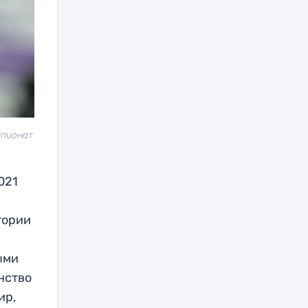
мпионат
021
тории
ыми
нство
ир,