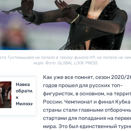
ета Туктамышева не попала в тройку финала КР, но попала на че
мира. Фото: GLOBAL LOOK PRESS
Как уже все помнят, сезон 2020/2
Навка
годов прошел для русских топ-
обратилась
фигуристок, в основном, на терри
к
России. Чемпионат и финал Кубка
Милохину
страны стали главными отборочн
стартами для попадания на перве
мира. Это был единственный турн