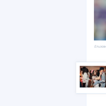
Елизав