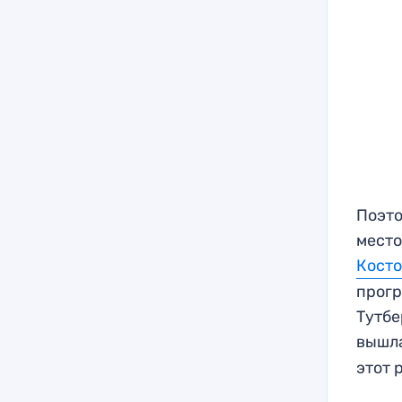
Поэто
место
Косто
прогр
Тутбе
вышла
этот 