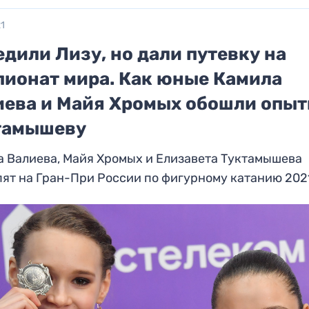
21
дили Лизу, но дали путевку на
пионат мира. Как юные Камила
иева и Майя Хромых обошли опы
тамышеву
 Валиева, Майя Хромых и Елизавета Туктамышева
ят на Гран-При России по фигурному катанию 202