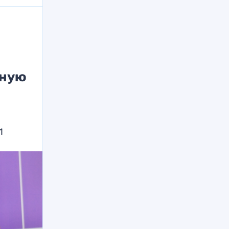
тную
1