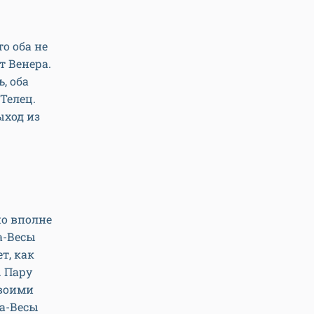
о оба не
т Венера.
, оба
Телец.
ыход из
но вполне
а-Весы
т, как
. Пару
своими
а-Весы