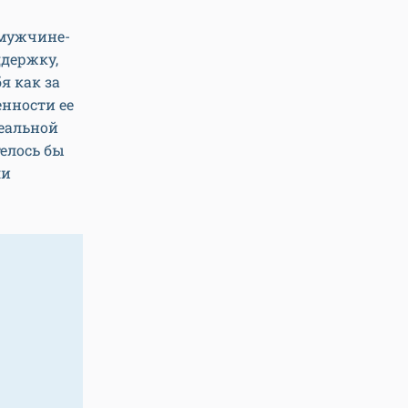
 мужчине-
ддержку,
я как за
енности ее
реальной
телось бы
ли