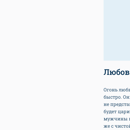
Любов
Огонь люб
быстро. Он
не предста
будет цари
мужчины в
же с чисто