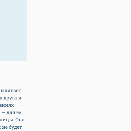
пыхивает
в друга и
шениях
 — для ее
ницы. Она
 не будет