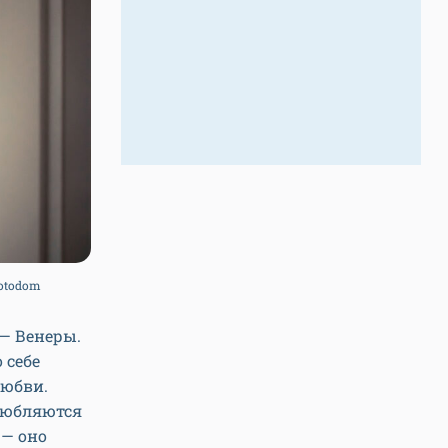
Fotodom
 — Венеры.
 себе
любви.
любляются
 — оно