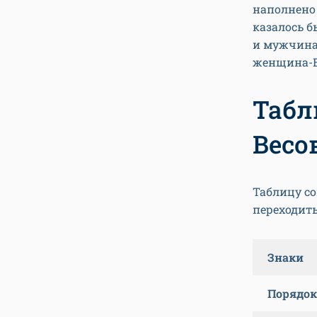
наполнено 
казалось б
и мужчина
женщина-Ве
Табл
Весо
Таблицу со
переходить
Знаки
Порядок