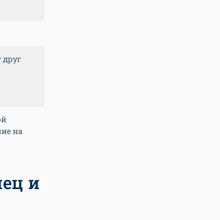
 друг
ой
ние на
ец и