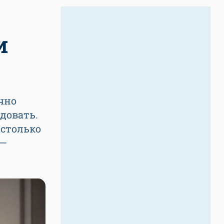
и
чно
довать.
астолько
 —