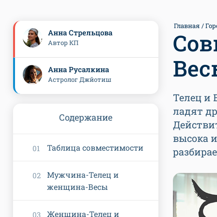
Главная
Гор
Анна Стрельцова
Сов
Автор КП
Вес
Анна Русалкина
Астролог Джйотиш
Телец и 
ладят д
Содержание
Действит
высока и
Таблица совместимости
разбирае
Мужчина-Телец и
женщина-Весы
Женщина-Телец и