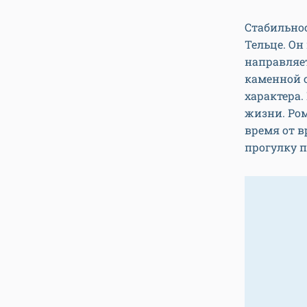
Стабильнос
Тельце. Он
направляет
каменной с
характера.
жизни. Ром
время от 
прогулку п