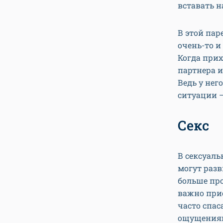
вставать н
В этой пар
очень-то и
Когда прих
партнера и
Ведь у нег
ситуации —
Секс
В сексуал
могут разв
больше про
важно прис
часто спас
ощущениям