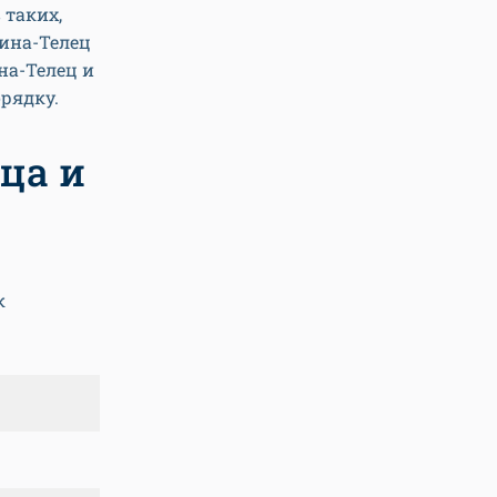
 таких,
щина-Телец
на-Телец и
рядку.
ца и
к