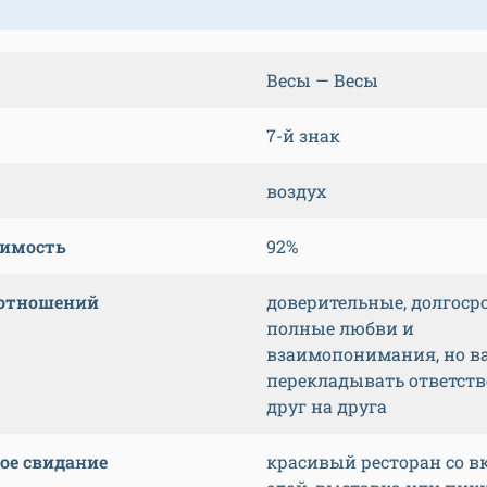
Весы — Весы
7-й знак
воздух
тимость
92%
 отношений
доверительные, долгоср
полные любви и
взаимопонимания, но в
перекладывать ответств
друг на друга
ое свидание
красивый ресторан со в