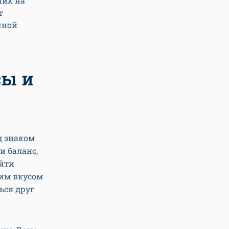
ник на
т
чной
сы и
д знаком
и баланс,
айти
ким вкусом
ься друг