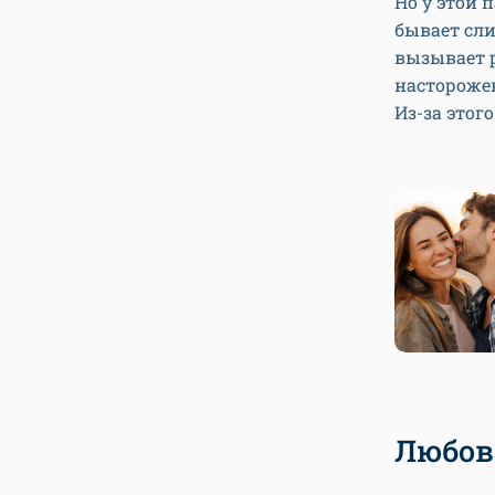
Но у этой 
бывает сл
вызывает 
насторожен
Из-за этог
Любов