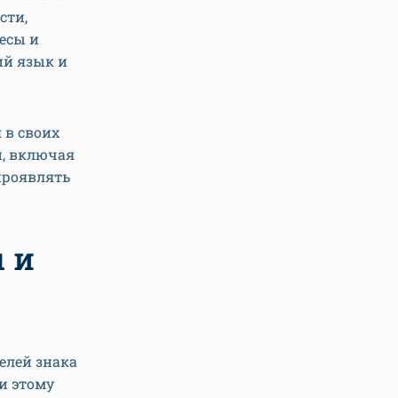
сти,
есы и
ий язык и
 в своих
й, включая
 проявлять
 и
елей знака
и этому