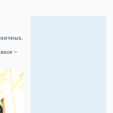
оничных,
авное —