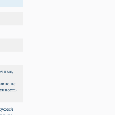
очные,
ажно не
енность
кусной