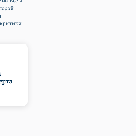
чина-Весы
порой
м
 критики.
в
ерта