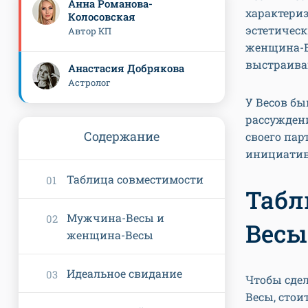
Анна Романова-
характери
Колосовская
эстетичес
Автор КП
женщина-В
выстраива
Анастасия Добрякова
Астролог
У Весов бы
рассужден
Содержание
своего пар
инициатив
Таблица совместимости
Табл
Мужчина-Весы и
Весы
женщина-Весы
Идеальное свидание
Чтобы сде
Весы, сто