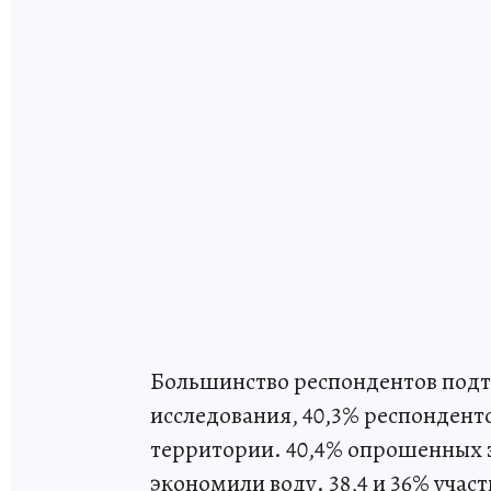
Большинство респондентов подт
исследования, 40,3% респонденто
территории. 40,4% опрошенных за
экономили воду. 38,4 и 36% учас