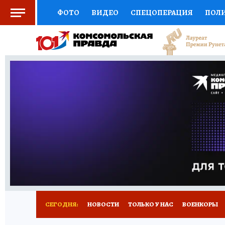
ФОТО
ВИДЕО
СПЕЦОПЕРАЦИЯ
ПОЛ
СОЦПОДДЕРЖКА
НАУКА
СПОРТ
КО
ВЫБОР ЭКСПЕРТОВ
ДОКТОР
ФИНАНС
КНИЖНАЯ ПОЛКА
ПРОГНОЗЫ НА СПОРТ
ПРЕСС-ЦЕНТР
НЕДВИЖИМОСТЬ
ТЕЛЕ
РАДИО КП
РЕКЛАМА
ТЕСТЫ
НОВОЕ 
СЕГОДНЯ:
НОВОСТИ
ТОЛЬКО У НАС
ВОЕНКОРЫ