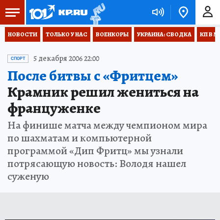
НОВОСТИ
ТОЛЬКО У НАС
ВОЕНКОРЫ
УКРАИНА: СВОДКА
КП В М
5 декабря 2006 22:00
СПОРТ
После битвы с «Фритцем»
Крамник решил жениться на
француженке
На финише матча между чемпионом мира
по шахматам и компьютерной
программой «Дип Фритц» мы узнали
потрясающую новость: Володя нашел
суженую