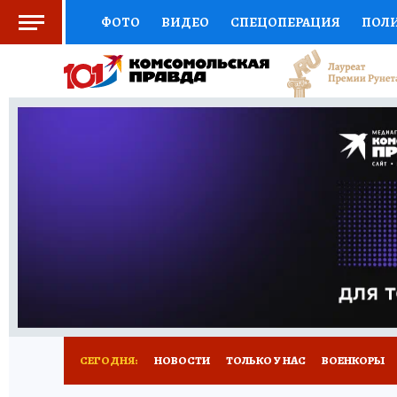
ФОТО
ВИДЕО
СПЕЦОПЕРАЦИЯ
ПОЛ
СОЦПОДДЕРЖКА
НАУКА
СПОРТ
КО
ВЫБОР ЭКСПЕРТОВ
ДОКТОР
ФИНАНС
КНИЖНАЯ ПОЛКА
ПРОГНОЗЫ НА СПОРТ
ПРЕСС-ЦЕНТР
НЕДВИЖИМОСТЬ
ТЕЛЕ
РАДИО КП
РЕКЛАМА
ТЕСТЫ
НОВОЕ 
СЕГОДНЯ:
НОВОСТИ
ТОЛЬКО У НАС
ВОЕНКОРЫ