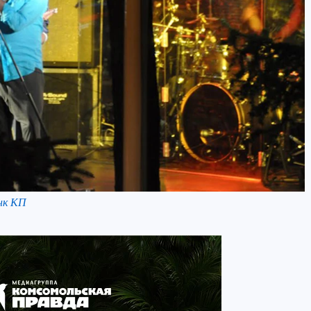
нк КП