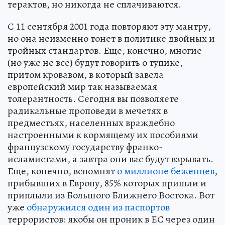
терактов, но никогда не сплачиваются.
С 11 сентября 2001 года повторяют эту мантру,
но она неизменно тонет в политике двойных и
тройных стандартов. Еще, конечно, многие
(но уже не все) будут говорить о тупике,
притом кровавом, в который завела
европейский мир так называемая
толерантность. Сегодня вы позволяете
радикальные проповеди в мечетях в
предместьях, населенных враждебно
настроенными к кормящему их пособиями
французскому государству франко-
исламистами, а завтра они вас будут взрывать.
Еще, конечно, вспомнят
о миллионе беженцев
,
прибывших в Европу, 85% которых пришли и
приплыли из Большого Ближнего Востока. Вот
уже
обнаружился один из паспортов
террористов: якобы он проник в ЕС через один