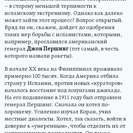
– в сторону меньшей терпимости к
исламскому экстремизму. Однако как далеко
может зайти этот процесс? Вопрос открытый.
Вряд ли он, скажем, дойдет до одобрения
таких мер борьбы с исламистами, которыми,
например, прославился американский
генерал
Джон Першинг
(тот самый, в честь
которого назвали ракеты).
В начале ХХ века на Филиппинах проживало
примерно 100 тысяч. Когда Америка отбила
страну у Испании, против новых «кураторов»
началось восстание под лозунгами джихада.
На его подавление в 1911 году был отправлен
генерал Першинг. Сначала он хотел по-
хорошему. Усиленно изучал Коран, учил
местные диалекты. Хотел, так сказать, войти в
доверие к «умеренным», чтобы отделить их от
непримиримых джихадистов. Он также