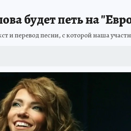
ова будет петь на "Евр
т и перевод песни, с которой наша участни