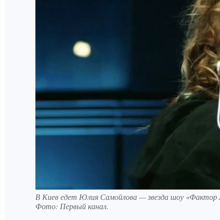
В Киев едет Юлия Самойлова — звезда шоу «Фактор
Фото:
Первый канал.