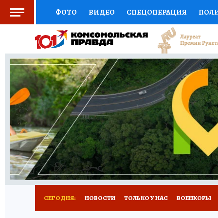
ФОТО
ВИДЕО
СПЕЦОПЕРАЦИЯ
ПОЛ
СОЦПОДДЕРЖКА
НАУКА
СПОРТ
КО
ВЫБОР ЭКСПЕРТОВ
ДОКТОР
ФИНАНС
КНИЖНАЯ ПОЛКА
ПРОГНОЗЫ НА СПОРТ
ПРЕСС-ЦЕНТР
НЕДВИЖИМОСТЬ
ТЕЛЕ
РАДИО КП
РЕКЛАМА
ТЕСТЫ
НОВОЕ 
СЕГОДНЯ:
НОВОСТИ
ТОЛЬКО У НАС
ВОЕНКОРЫ