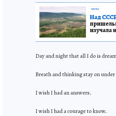
НАУКА
Над СССР
пришельце
изучала 
Day and night that all I do is drea
Breath and thinking stay on under 
I wish I had an answers.
I wish I had a courage to know.