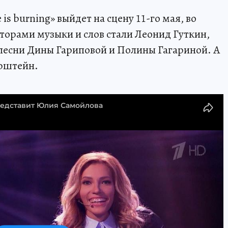
s burning» выйдет на сцену 11-го мая, во
торами музыки и слов стали Леонид Гуткин,
песни Дины Гариповой и Полины Гагариной. А
рштейн.