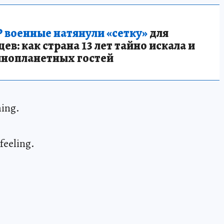
 военные натянули «сетку»
для
в: как страна 13 лет тайно искала и
инопланетных гостей
ming.
feeling.