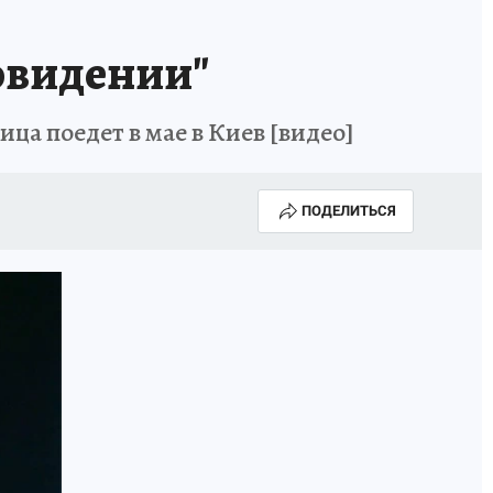
овидении"
ца поедет в мае в Киев [видео]
ПОДЕЛИТЬСЯ