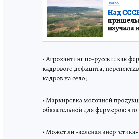
НАУКА
Над СССР
пришельце
изучала 
• Агрохантинг по-русски: как ф
кадрового дефицита, перспекти
кадров на село;
• Маркировка молочной продукции
обязательной для фермеров: что 
• Может ли «зелёная энергетика