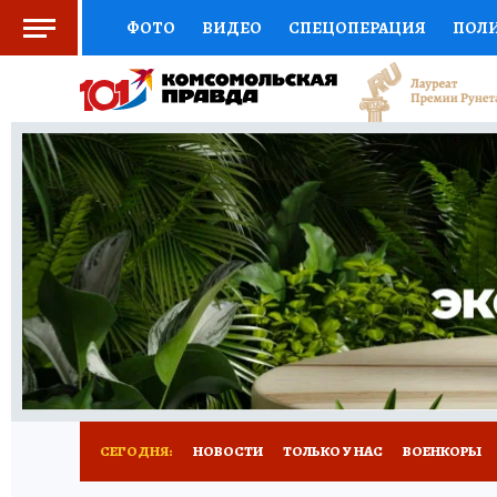
ФОТО
ВИДЕО
СПЕЦОПЕРАЦИЯ
ПОЛ
СОЦПОДДЕРЖКА
НАУКА
СПОРТ
КО
ВЫБОР ЭКСПЕРТОВ
ДОКТОР
ФИНАНС
КНИЖНАЯ ПОЛКА
ПРОГНОЗЫ НА СПОРТ
ПРЕСС-ЦЕНТР
НЕДВИЖИМОСТЬ
ТЕЛЕ
РАДИО КП
РЕКЛАМА
ТЕСТЫ
НОВОЕ 
СЕГОДНЯ:
НОВОСТИ
ТОЛЬКО У НАС
ВОЕНКОРЫ