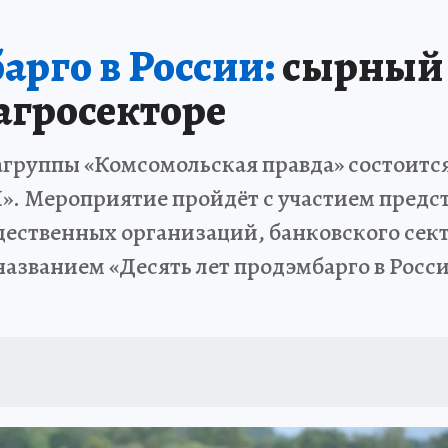
арго в России:
сырный 
агросекторе
иагруппы «Комсомольская правда» состоитс
 Мероприятие пройдёт с участием предст
щественных организаций, банковского сект
азванием «Десять лет продэмбарго в Росс