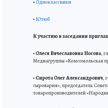
•
Одноклассники
•
Ютюб
К участию в заседании пригла
•
Олеся Вячеславовна Носова
, 
Медиагруппы «Комсомольская п
•
Сирота Олег Александрович
, 
сыроварня», председатель Совет
товаропроизводителей «Народн