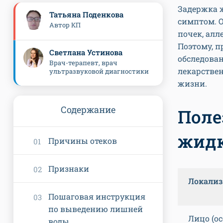
Задержка ж
Татьяна Поденкова
симптом. О
Автор КП
почек, алл
Поэтому, п
Светлана Устинова
обследован
Врач-терапевт, врач
лекарстве
ультразвуковой диагностики
жизни.
Содержание
Поле
жидк
Причины отеков
Признаки
Локализ
Пошаговая инструкция
по выведению лишней
Лицо (о
воды