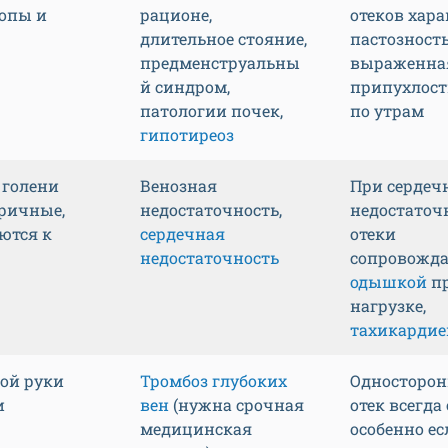
топы и
рационе,
отеков хара
длительное стояние,
пастозность
предменструальны
выраженна
й синдром,
припухлост
патологии почек,
по утрам
гипотиреоз
 голени
Венозная
При сердеч
ричные,
недостаточность,
недостаточ
ются к
сердечная
отеки
недостаточность
сопровожд
одышкой
п
нагрузке,
тахикардие
ной руки
Тромбоз глубоких
Односторо
и
вен
(нужна срочная
отек всегда 
медицинская
особенно ес