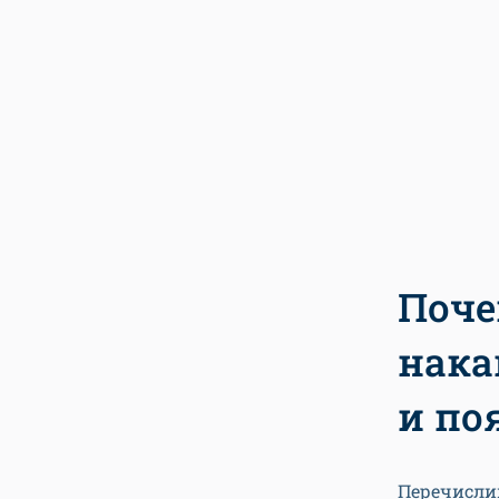
Поче
нака
и по
Перечисли