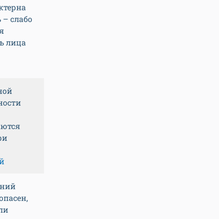
ктерна
 – слабо
я
ь лица
ной
ности
аются
ри
й
нний
опасен,
ли