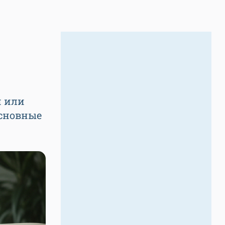
и или
основные