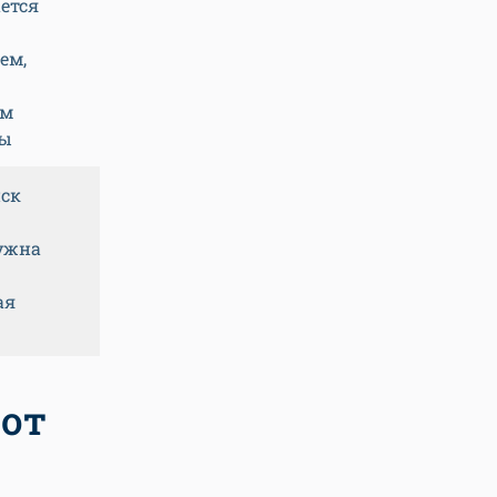
ется
ем,
ем
ры
ск
ужна
ая
 от