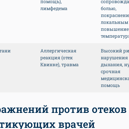
помощь),
сопровожда
лимфедема
болью,
покраснени
локальным
повышени
температу
ртани
Аллергическая
Высокий ри
реакция (отек
нарушения
Квинке), травма
дыхания, н
срочная
медицинск
помощь
ражнений против отеков
тикующих врачей