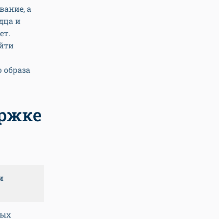
вание, а
дца и
ет.
ойти
 образа
ержке
и
ных