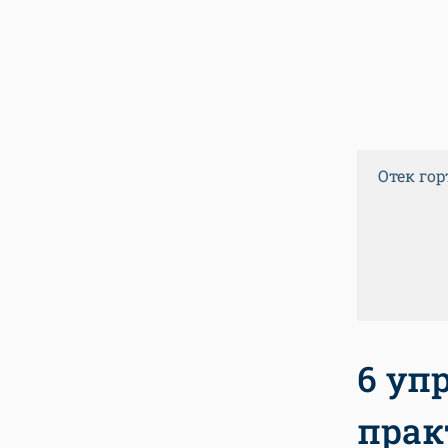
Отек го
6 уп
прак