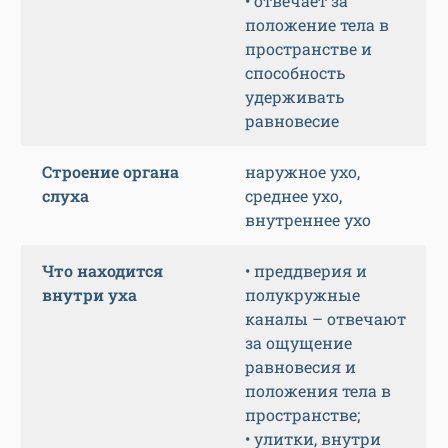
• отвечает за
положение тела в
пространстве и
способность
удерживать
равновесие
Строение органа
наружное ухо,
слуха
среднее ухо,
внутреннее ухо
Что находится
• преддверия и
внутри уха
полукружные
каналы – отвечают
за ощущение
равновесия и
положения тела в
пространстве;
• улитки, внутри