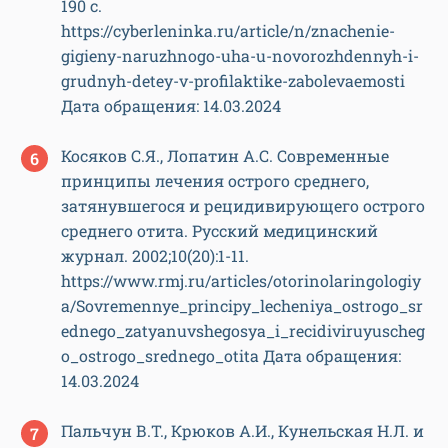
190 с.
https://cyberleninka.ru/article/n/znachenie-
gigieny-naruzhnogo-uha-u-novorozhdennyh-i-
grudnyh-detey-v-profilaktike-zabolevaemosti
Дата обращения: 14.03.2024
Косяков С.Я., Лопатин А.С. Современные
принципы лечения острого среднего,
затянувшегося и рецидивирующего острого
среднего отита. Русский медицинский
журнал. 2002;10(20):1-11.
https://www.rmj.ru/articles/otorinolaringologiy
a/Sovremennye_principy_lecheniya_ostrogo_sr
ednego_zatyanuvshegosya_i_recidiviruyuscheg
o_ostrogo_srednego_otita Дата обращения:
14.03.2024
Пальчун В.Т., Крюков А.И., Кунельская Н.Л. и