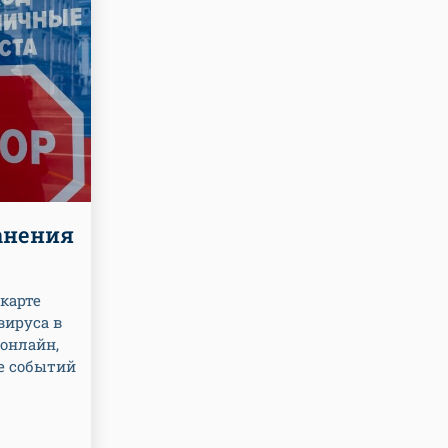
анения
карте
вируса в
онлайн,
се событий