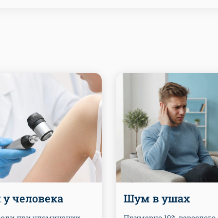
 у человека
Шум в ушах
юди при упоминании
Примерно 10% взрослого