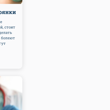
трянки
не
й, стоит
делать
е болеют
гут