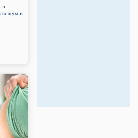
 в
ли шум в