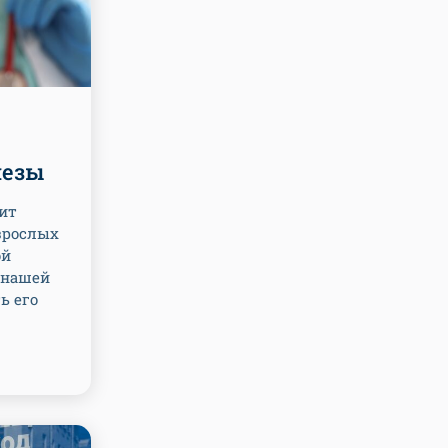
лезы
ит
зрослых
ой
 нашей
ь его