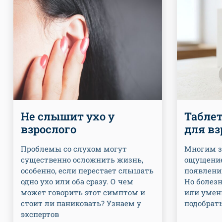
Не слышит ухо у
Таблет
взрослого
для в
Проблемы со слухом могут
Многим з
существенно осложнить жизнь,
ощущение
особенно, если перестает слышать
появлении
одно ухо или оба сразу. О чем
Но болез
может говорить этот симптом и
или умен
стоит ли паниковать? Узнаем у
подобрать
экспертов