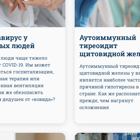
вирус у
Аутоиммунный
ых людей
тиреоидит
щитовидной же
люди чаще тяжело
т COVID-19. Им может
Аутоиммунный тиреоид
аться госпитализация,
щитовидной железы у в
ная терапия или
является наиболее част
енная вентиляция
причиной гипотиреоза в
ак же обезопасить
стране. Как же распознат
 дедушек от «ковида»?
прежде, чем нагрянут
осложнения