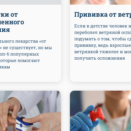
ки от
Прививка от ве
енного
Если в детстве человек 
ния
переболел ветряной оспо
подумать о том, чтобы с
ьного лекарства «от
прививку, ведь взрослы
» не существует, но мы
ветрянкой тяжелее и мо
топ-6 популярных
получить осложнения
 которые помогают
икам