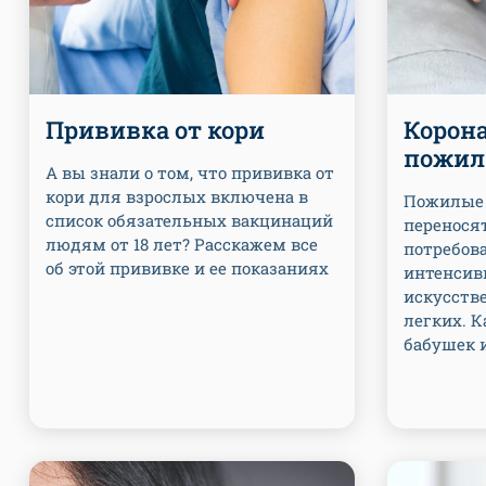
Прививка от кори
Корона
пожил
А вы знали о том, что прививка от
кори для взрослых включена в
Пожилые 
список обязательных вакцинаций
перенося
людям от 18 лет? Расскажем все
потребов
об этой прививке и ее показаниях
интенсив
искусств
легких. К
бабушек и