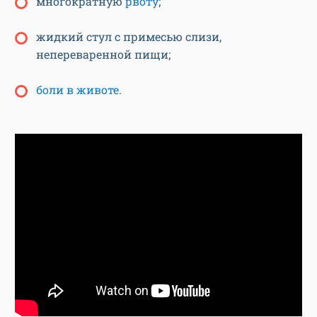
многократную
рвоту
;
жидкий стул с примесью слизи,
непереваренной пищи;
боли в животе
.