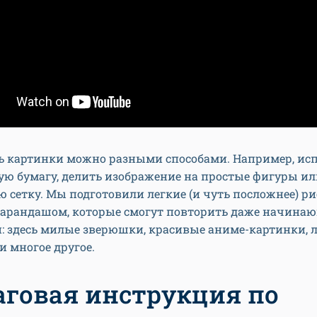
ь картинки можно разными способами. Например, ис
ю бумагу, делить изображение на простые фигуры ил
 сетку. Мы подготовили легкие (и чуть посложнее) р
карандашом, которые смогут повторить даже начина
: здесь милые зверюшки, красивые аниме-картинки, 
и многое другое.
говая инструкция по