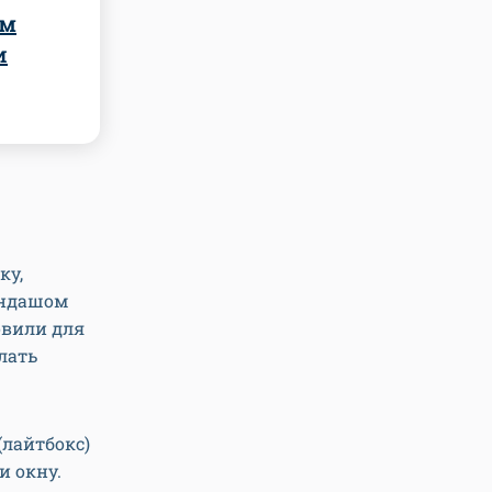
ем
и
ку,
андашом
овили для
лать
(лайтбокс)
и окну.