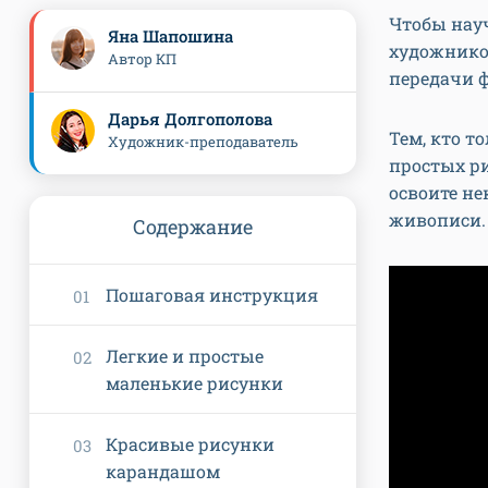
Чтобы нау
Яна Шапошина
художнико
Автор КП
передачи ф
Дарья Долгополова
Тем, кто т
Художник-преподаватель
простых р
освоите н
живописи
Содержание
Пошаговая инструкция
Легкие и простые
маленькие рисунки
Красивые рисунки
карандашом