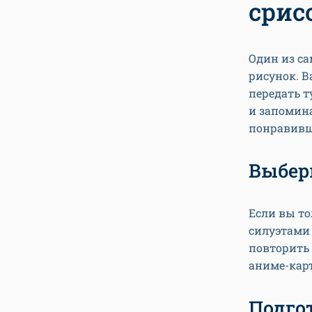
срис
Один из са
рисунок. В
передать т
и запомина
понравивш
Выбер
Если вы то
силуэтами
повторить 
аниме-кар
Подго