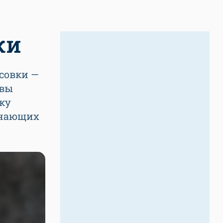
ки
исовки —
 вы
ку
инающих