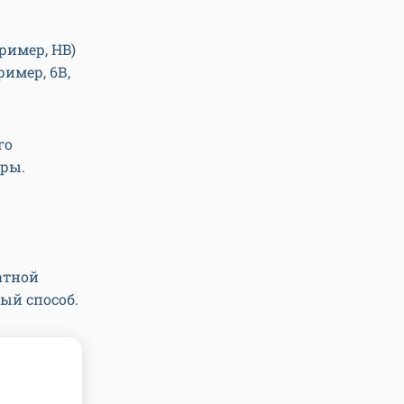
ример, HB)
имер, 6В,
го
еры.
атной
ый способ.