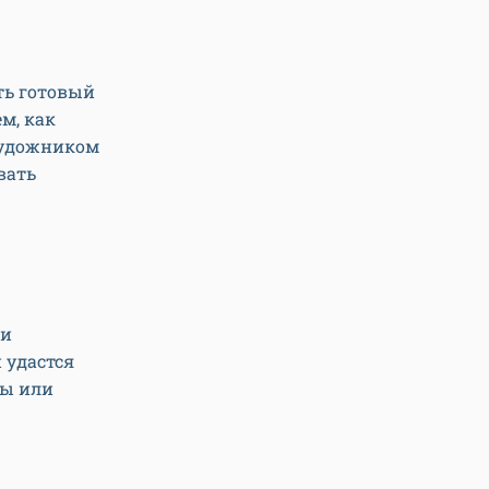
ть готовый
м, как
 художником
вать
ми
 удастся
ты или