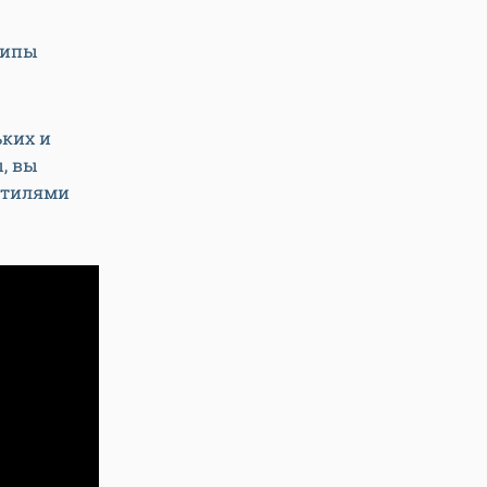
ципы
ьких и
, вы
 стилями