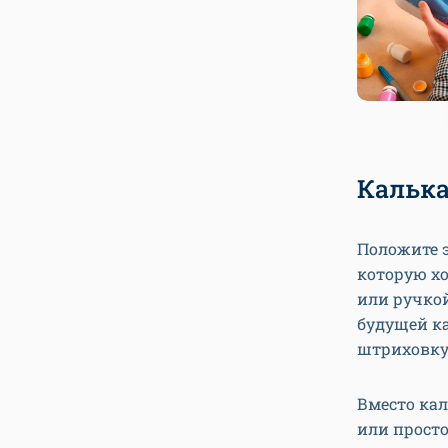
Кальк
Положите э
которую х
или ручкой
будущей ка
штриховку
Вместо кал
или прост