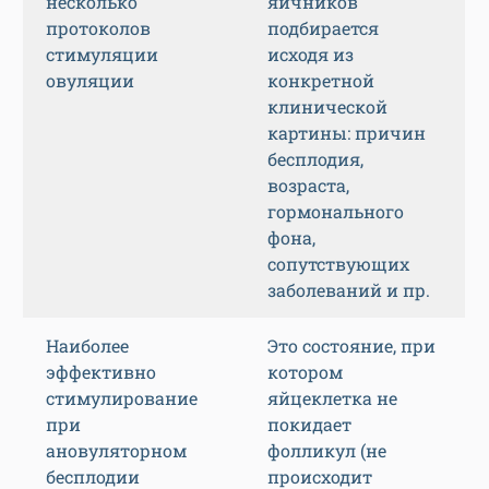
несколько
яичников
протоколов
подбирается
стимуляции
исходя из
овуляции
конкретной
клинической
картины: причин
бесплодия,
возраста,
гормонального
фона,
сопутствующих
заболеваний и пр.
Наиболее
Это состояние, при
эффективно
котором
стимулирование
яйцеклетка не
при
покидает
ановуляторном
фолликул (не
бесплодии
происходит