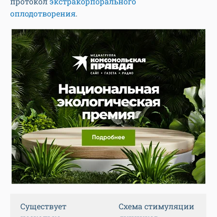
протокол
экстракорпорального
оплодотворения
.
Существует
Схема стимуляции