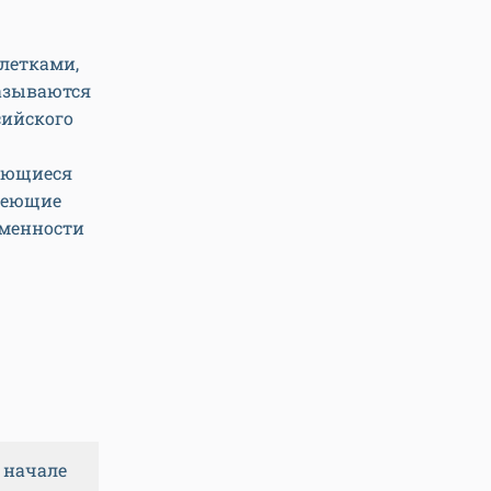
летками,
азываются
сийского
ающиеся
меющие
еменности
 начале