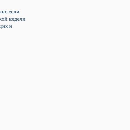
нно если
кой недели
щих и