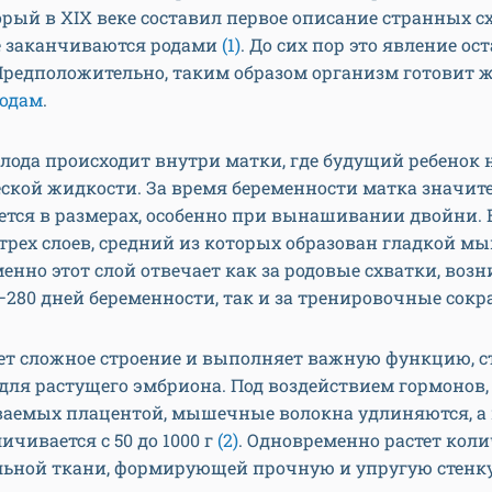
орый в XIX веке составил первое описание странных сх
е заканчиваются родами
(1)
. До сих пор это явление ос
 Предположительно, таким образом организм готовит 
одам
.
лода происходит внутри матки, где будущий ребенок 
ской жидкости. За время беременности матка значит
тся в размерах, особенно при вынашивании двойни. 
 трех слоев, средний из которых образован гладкой 
енно этот слой отвечает как за родовые схватки, во
–280 дней беременности, так и за тренировочные сок
ет сложное строение и выполняет важную функцию, с
для растущего эмбриона. Под воздействием гормонов,
аемых плацентой, мышечные волокна удлиняются, а 
ичивается с 50 до 1000 г
(2)
. Одновременно растет коли
льной ткани, формирующей прочную и упругую стенку