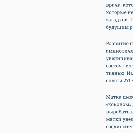
врача, кот
которые н
загадкой.
будущим
р
Развитие п
амниотиче
увеличивае
состоят из
тканью. Им
спустя 270
Матка име
«коконом» 
вырабатыв
матки увел
соедините