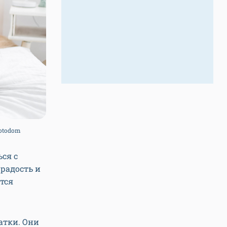
Fotodom
ся с
радость и
тся
атки. Они