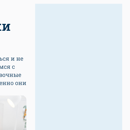
ки
ься и не
мся с
овочные
менно они