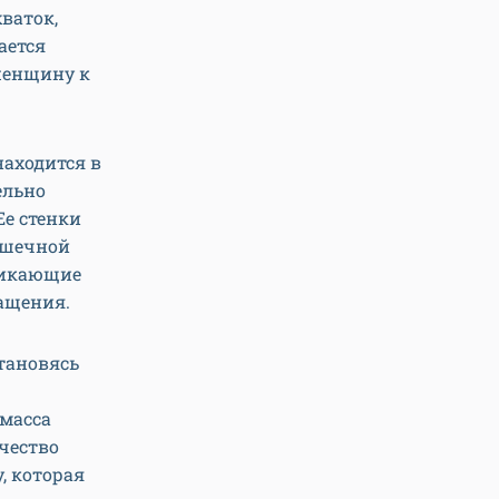
ваток,
тается
женщину к
находится в
ельно
Ее стенки
мышечной
зникающие
ращения.
тановясь
масса
чество
, которая