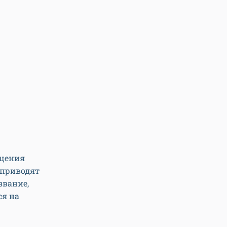
ащения
 приводят
звание,
ся на