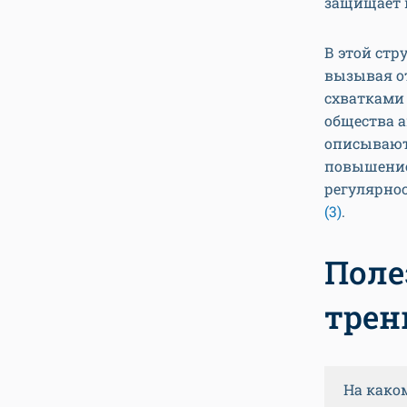
защищает
В этой ст
вызывая о
схватками
общества 
описывают
повышение
регулярнос
(3)
.
Поле
трен
На како