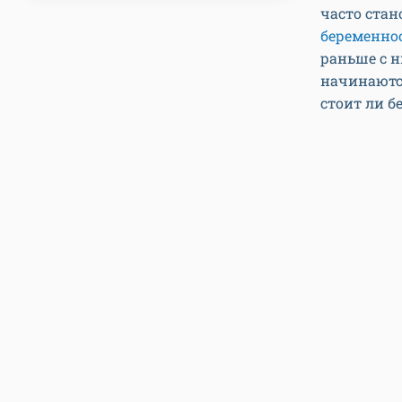
часто ста
беременно
раньше с н
начинаются
стоит ли б