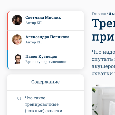
Главная
Я м
Светлана Мисник
Тре
Автор КП
при
Александра Полякова
Автор КП
Что надо
Павел Кузнецов
спутать
Врач акушер-гинеколог
акушеро
схватки 
Содержание
Что такое
тренировочные
(ложные) схватки