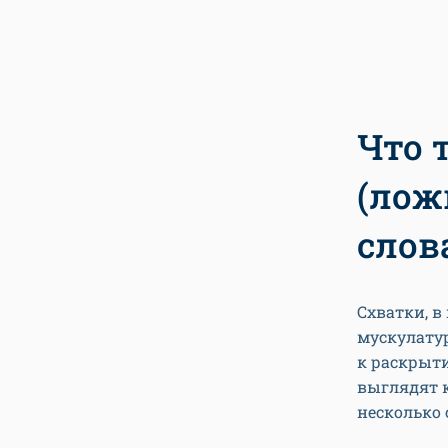
Что 
(лож
слов
Схватки, 
мускулат
к раскрыт
выглядят к
несколько 