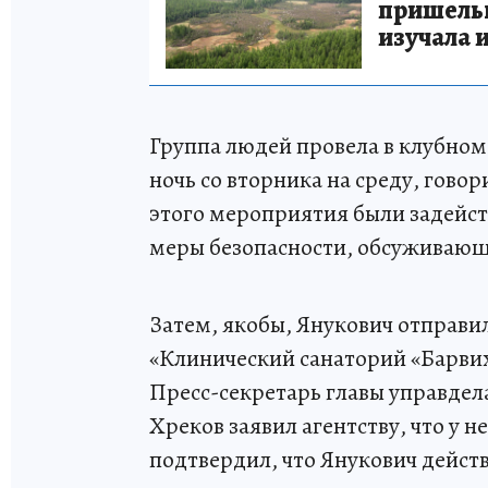
пришельце
изучала 
Группа людей провела в клубном
ночь со вторника на среду, гово
этого мероприятия были задейс
меры безопасности, обсуживающ
Затем, якобы, Янукович отправи
«Клинический санаторий «Барвих
Пресс-секретарь главы управде
Хреков заявил агентству, что у 
подтвердил, что Янукович дейст