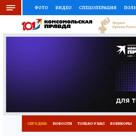
ФОТО
ВИДЕО
СПЕЦОПЕРАЦИЯ
ПОЛ
СОЦПОДДЕРЖКА
НАУКА
СПОРТ
КО
ВЫБОР ЭКСПЕРТОВ
ДОКТОР
ФИНАНС
КНИЖНАЯ ПОЛКА
ПРОГНОЗЫ НА СПОРТ
ПРЕСС-ЦЕНТР
НЕДВИЖИМОСТЬ
ТЕЛЕ
РАДИО КП
РЕКЛАМА
ТЕСТЫ
НОВОЕ 
СЕГОДНЯ:
НОВОСТИ
ТОЛЬКО У НАС
ВОЕНКОРЫ