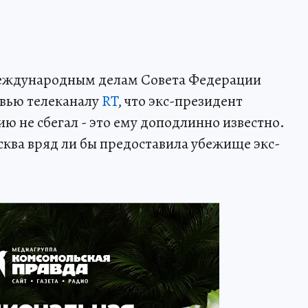
международным делам Совета Федерации
рвью телеканалу
RT
, что экс-президент
ю не сбегал - это ему доподлинно известно.
сква вряд ли бы предоставила убежище экс-