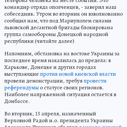
телефона человека на месте событий. Это
командир отряда ополченцев, - заверил наш
собеседник. Утром во вторник он взволнованно
сообщил нам, что под Мариуполем силами
львовской десантной бригады блокирована
группа самообороны Донецкой народной
республики (читайте далее)
Напомним, обстановка на востоке Украины за
последнее время накалилась до предела: в
Харькове, Донецке и других городах
выступающие
против новой киевской власти
провели демонстрации, требуя
провести
референдумы
о статусе своих регионов.
Наиболее напряженной ситуация остается в
Донбассе.
Во вторник, 15 апреля, назначенный
Верховной Радой и.о. президента Украины