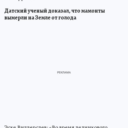
Датский ученый доказал, что мамонты
вымерли на Земле от голода
Эске Виллерслев: «Во время ледникового