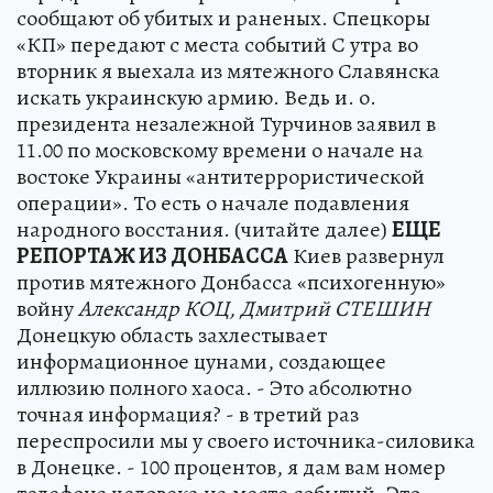
сообщают об убитых и раненых. Спецкоры
«КП» передают с места событий С утра во
вторник я выехала из мятежного Славянска
искать украинскую армию. Ведь и. о.
президента незалежной Турчинов заявил в
11.00 по московскому времени о начале на
востоке Украины «антитеррористической
операции». То есть о начале подавления
народного восстания. (читайте далее)
ЕЩЕ
РЕПОРТАЖ ИЗ ДОНБАССА
Киев развернул
против мятежного Донбасса «психогенную»
войну
Александр КОЦ, Дмитрий СТЕШИН
Донецкую область захлестывает
информационное цунами, создающее
иллюзию полного хаоса. - Это абсолютно
точная информация? - в третий раз
переспросили мы у своего источника-силовика
в Донецке. - 100 процентов, я дам вам номер