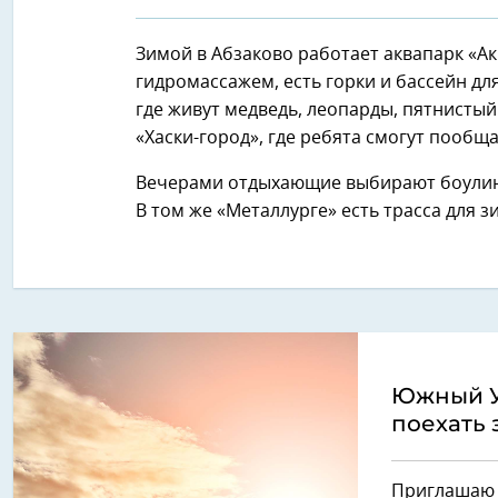
Зимой в Абзаково работает аквапарк «А
гидромассажем, есть горки и бассейн дл
где живут медведь, леопарды, пятнистый
«Хаски-город», где ребята смогут пооб
Вечерами отдыхающие выбирают боулинг,
В том же «Металлурге» есть трасса для з
Южный Ур
поехать
Приглашаю т