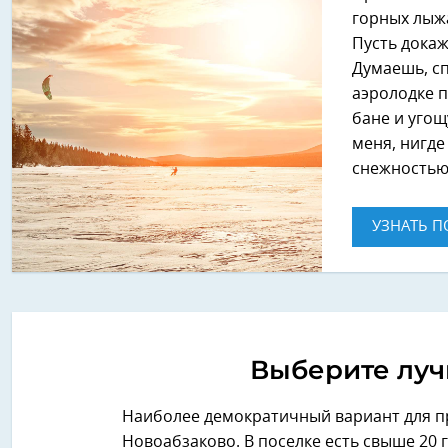
горных лыжа
Пусть докаж
Думаешь, сп
аэролодке п
бане и угощ
меня, нигде
снежностью
УЗНАТЬ П
Выберите луч
Наиболее демократичный вариант для п
Новоабзаково. В поселке есть свыше 20 