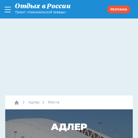
РЕКЛАМА
Проект «Комсомольской правды»
Адлер
Места
АДЛЕР