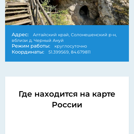
Адрес:
Алтайский край, Солонешенский р-н,
вблизи д. Черный Ануй
Режим работы:
круглосуточно
Координаты:
51.399569, 84.679811
Где находится на карте
России