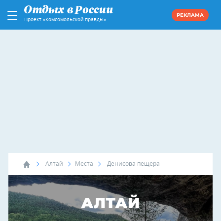
РЕКЛАМА
Проект «Комсомольской правды»
Алтай
Места
Денисова пещера
АЛТАЙ