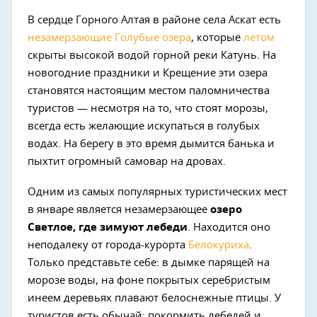
В сердце Горного Алтая в районе села Аскат есть
незамерзающие Голубые озера
, которые
летом
скрыты высокой водой горной реки Катунь. На
новогодние праздники и Крещение эти озера
становятся настоящим местом паломничества
туристов — несмотря на то, что стоят морозы,
всегда есть желающие искупаться в голубых
водах. На берегу в это время дымится банька и
пыхтит огромный самовар на дровах.
Одним из самых популярных туристических мест
в январе является незамерзающее
озеро
Светлое, где зимуют лебеди
. Находится оно
неподалеку от города-курорта
Белокуриха
.
Только представьте себе: в дымке парящей на
морозе воды, на фоне покрытых серебристым
инеем деревьях плавают белоснежные птицы. У
туристов есть обычай: покормить лебедей и