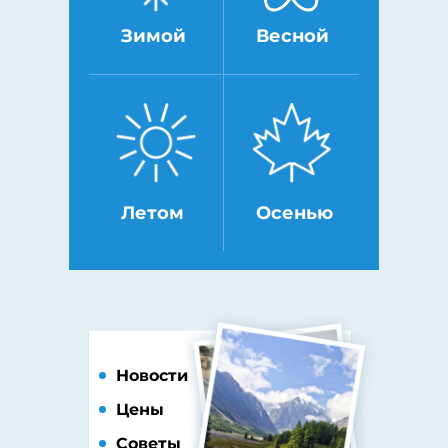
Зимой
Весной
Летом
Осенью
Новости
Цены
Советы