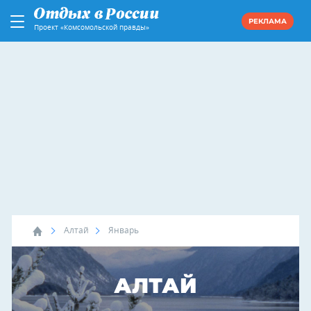
РЕКЛАМА
Проект «Комсомольской правды»
Алтай
Январь
АЛТАЙ