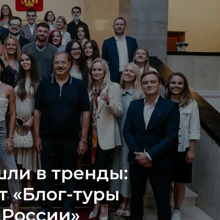
шли в тренды:
т «Блог-туры
 России»