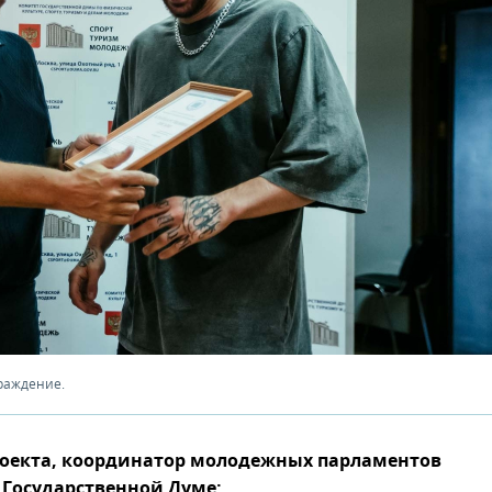
раждение.
роекта, координатор молодежных парламентов
Государственной Думе: