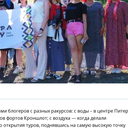
ми блогеров с разных ракурсов: с воды – в центре Пите
тров фортов Кроншлот; с воздуха — когда делали
о открытия туров, поднявшись на самую высокую точку