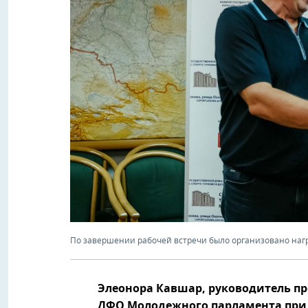
По завершении рабочей встречи было организовано наг
Элеонора Кавшар, руководитель п
ДФО Молодежного парламента при 