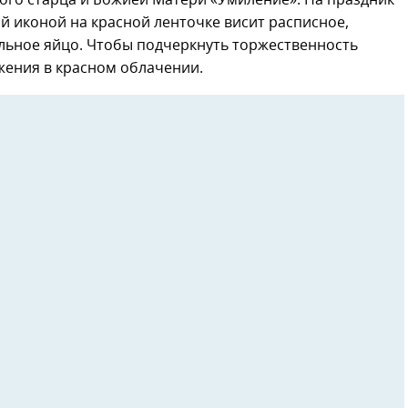
ого старца и Божией Матери «Умиление». На праздник
ой иконой на красной ленточке висит расписное,
льное яйцо. Чтобы подчеркнуть торжественность
жения в красном облачении.