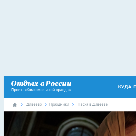
КУДА 
Проект «Комсомольской правды»
Дивеево
Праздники
Пасха в Дивееве