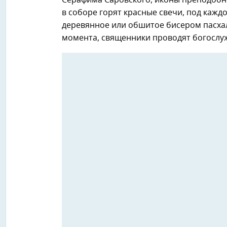
Серафима Саровского, иконы преподобн
в соборе горят красные свечи, под кажд
деревянное или обшитое бисером пасха
момента, священники проводят богослу