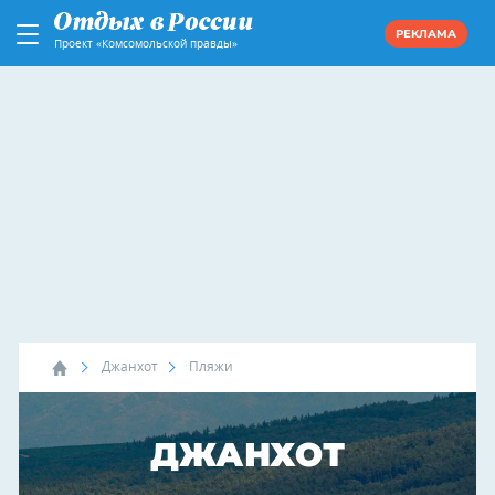
РЕКЛАМА
Проект «Комсомольской правды»
Джанхот
Пляжи
ДЖАНХОТ