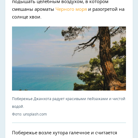
подышать целебным воздухом, в котором
смешаны ароматы
Черного моря
и разогретой на
солнце хвои.
Побережье Джанхота радует красивыми пейзажами и чистой
водой.
Фото: unsplash.com
Побережье возле хутора галечное и считается