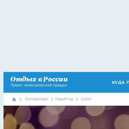
КУДА 
Проект «Комсомольской правды»
Екатеринбург
Новый год
Салют