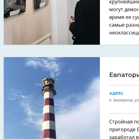
крупнейших
могут демон
время ее су
самые разн
неоклассиц
Евпатор
АДРЕС
п. Заозерное, у
Стройная п
пригороде Е
заработал в