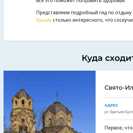
все это поможет поправить здоровье.
Представляем подробный гид по отдыху в
Крыму
столько интересного, что соскучи
Куда сходи
Свято-И
АДРЕС
ул. Братьев Бус
Первое, что