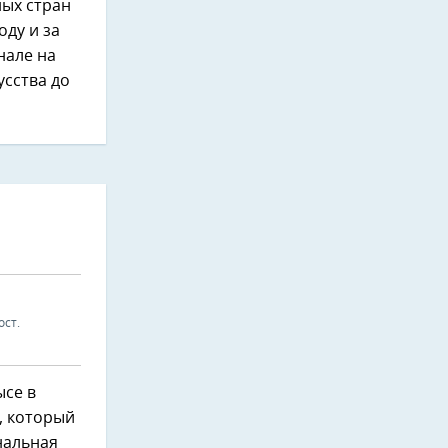
ных стран
оду и за
нале на
сства до
ост.
ысе в
, который
гнальная