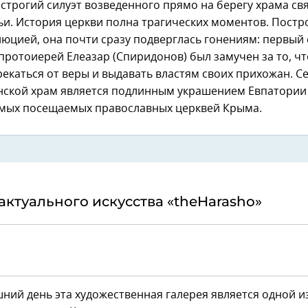
 строгий силуэт возведенного прямо на берегу храма св
ьи. История церкви полна трагических моментов. Постр
юцией, она почти сразу подверглась гонениям: первый 
протоиерей Елеазар (Спиридонов) был замучен за то, чт
екаться от веры и выдавать властям своих прихожан. С
нской храм является подлинным украшением Евпатории 
самых посещаемых православных церквей Крыма.
актуального искусства «theHarasho»
ний день эта художественная галерея является одной и