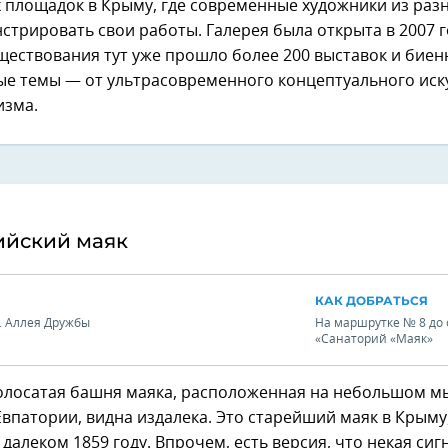
 площадок в Крыму, где современные художники из раз
стрировать свои работы. Галерея была открыта в 2007 г
ществования тут уже прошло более 200 выставок и биен
ые темы — от ультрасовременного концептуального иску
изма.
ийский маяк
КАК ДОБРАТЬСЯ
л. Аллея Дружбы
На маршрутке № 8 до 
«Санаторий «Маяк»
олосатая башня маяка, расположенная на небольшом м
впатории, видна издалека. Это старейший маяк в Крыму
 далеком 1859 году. Впрочем, есть версия, что некая си