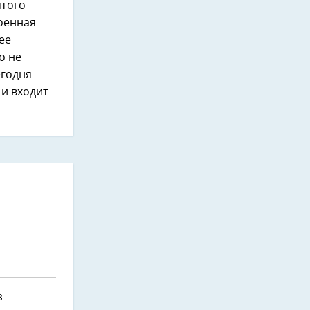
ятого
оенная
ее
о не
егодня
и входит
з