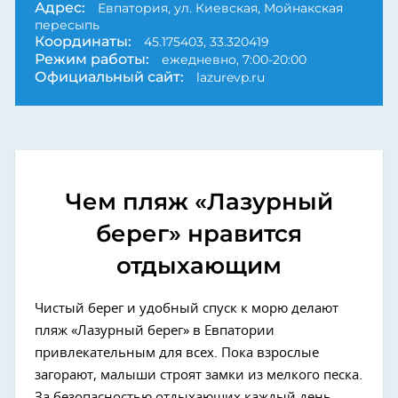
Адрес:
Евпатория, ул. Киевская, Мойнакская
пересыпь
Координаты:
45.175403, 33.320419
Режим работы:
ежедневно, 7:00-20:00
Официальный сайт:
lazurevp.ru
Чем пляж «Лазурный
берег» нравится
отдыхающим
Чистый берег и удобный спуск к морю делают
пляж «Лазурный берег» в Евпатории
привлекательным для всех. Пока взрослые
загорают, малыши строят замки из мелкого песка.
За безопасностью отдыхающих каждый день