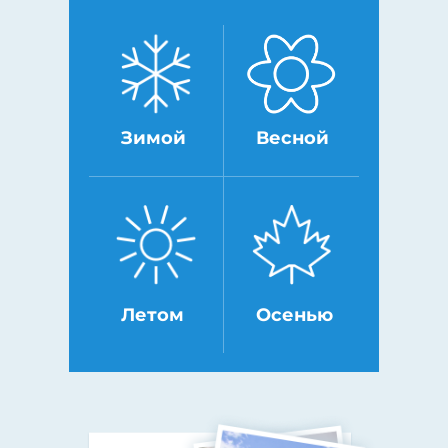
Зимой
Весной
Летом
Осенью