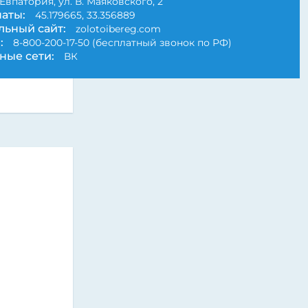
Евпатория, ул. В. Маяковского, 2
аты:
45.179665, 33.356889
ьный сайт:
zolotoibereg.com
:
8-800-200-17-50 (бесплатный звонок по РФ)
ные сети:
ВК