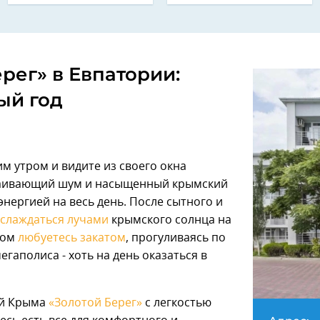
рег» в Евпатории:
ый год
м утром и видите из своего окна
окаивающий шум и насыщенный крымский
энергией на весь день. После сытного и
слаждаться лучами
крымского солнца на
ром
любуетесь закатом
, прогуливаясь по
гаполиса - хоть на день оказаться в
ий Крыма
«Золотой Берег»
с легкостью