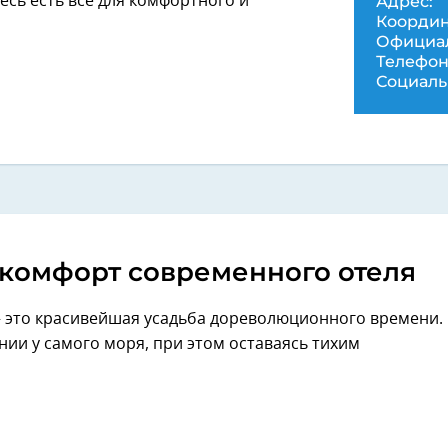
Адрес:
десь есть все для комфортного и
Координ
Официал
Телефон
Социаль
 комфорт современного отеля
 это красивейшая усадьба дореволюционного времени.
нии у самого моря, при этом оставаясь тихим