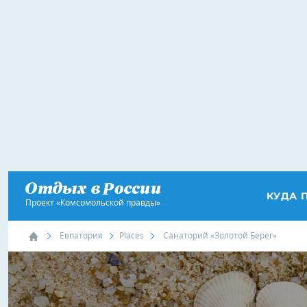
КУДА 
Проект «Комсомольской правды»
Евпатория
Places
Санаторий «Золотой Берег»