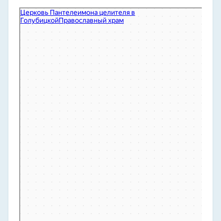
Церковь Пантелеимона целителя в Голубицкой
Православный храм в Краснодарском крае