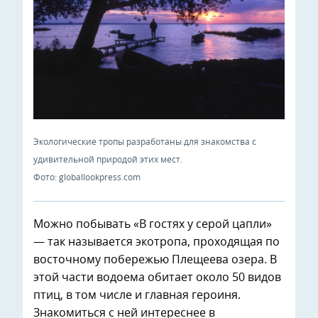
Экологические тропы разработаны для знакомства с
удивительной природой этих мест.
Фото: globallookpress.com
Можно побывать «В гостях у серой цапли»
— так называется экотропа, проходящая по
восточному побережью Плещеева озера. В
этой части водоема обитает около 50 видов
птиц, в том числе и главная героиня.
Знакомиться с ней интереснее в