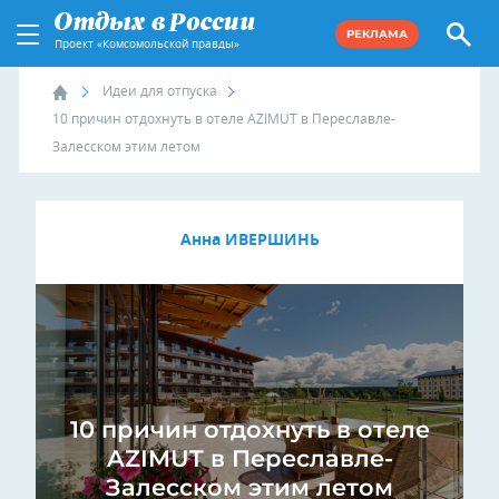
РЕКЛАМА
Проект «Комсомольской правды»
Идеи для отпуска
10 причин отдохнуть в отеле AZIMUT в Переславле-
Залесском этим летом
Анна ИВЕРШИНЬ
10 причин отдохнуть в отеле
AZIMUT в Переславле-
Залесском этим летом