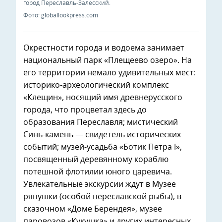
город Переславль-Залесский.
Фото: globallookpress.com
Окрестности города и водоема занимает
национальный парк «Плещеево озеро». На
его территории немало удивительных мест:
историко-археологический комплекс
«Клещин», носящий имя древнерусского
города, что процветал здесь до
образования Переславля; мистический
Синь-камень — свидетель исторических
событий; музей-усадьба «Ботик Петра I»,
посвященный деревянному кораблю
потешной флотилии юного царевича.
Увлекательные экскурсии ждут в Музее
ряпушки (особой переславской рыбы), в
сказочном «Доме Берендея», музее
паровозов «Кукушка» и других интересных