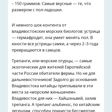
– 150 граммов. Самые вкусные — те, что
размером с пол-ладошки.
И немного шок-контента от
владивостокских морских биологов: устрица
— гермафродит, она умеет менять пол. В
юности все устрицы самки, а через 2–3 года
превращаются в самцов.
Трепанги, или морские огурцы, — самые
экзотические для жителей Европейской
части России обитатели фермы. Но не для
дальневосточников! Задолго до основания
Владивостока китайцы приплывали в эти
места за «морским женьшенем».
Владивосток для них — Хайшэньвей, залив
трепанга. А трепанг-альбинос, по китайским
легендам, способен принести бессмертие.