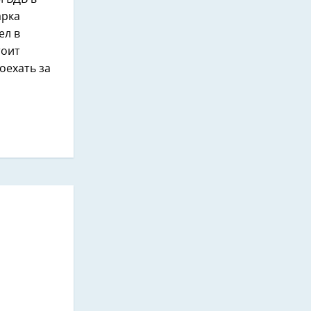
арка
ел в
тоит
оехать за