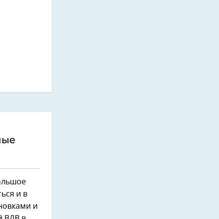
ные
ольшое
ься и в
ановками и
 ВДВ в