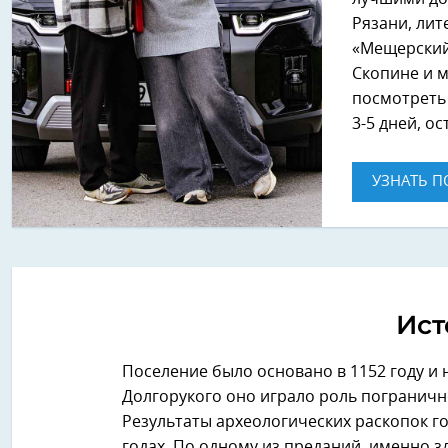
Рязани, лит
«Мещерский»
Скопине и м
посмотреть 
3-5 дней, о
УЗНАТЬ П
Ист
Поселение было основано в 1152 году и
Долгорукого оно играло роль пограничн
Результаты археологических раскопок го
годах. По одному из преданий, именно з