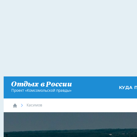
КУДА 
Проект «Комсомольской правды»
Касимов