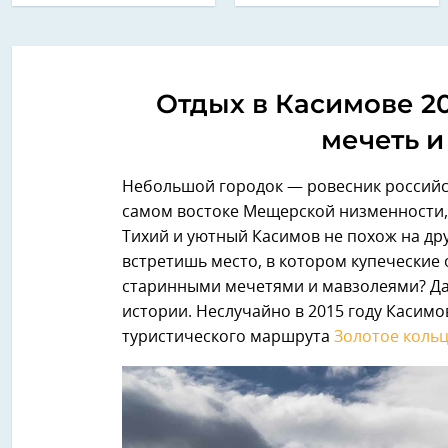
Отдых в Касимове 20
мечеть и
Небольшой городок — ровесник российск
самом востоке Мещерской низменности, 
Тихий и уютный Касимов не похож на др
встретишь место, в котором купеческие
старинными мечетями и мавзолеями? Да 
истории. Неслучайно в 2015 году Касим
туристического маршрута
Золотое коль