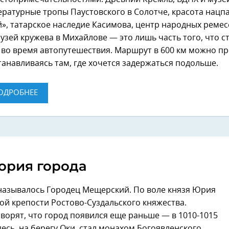
ературные тропы Паустовского в Солотче, красота нацп
, татарское наследие Касимова, центр народных ремес
узей кружева в Михайлове — это лишь часть того, что с
во время автопутешествия. Маршрут в 600 км можно пр
станавливаясь там, где хочется задержаться подольше.
ОДРОБНЕЕ
ория города
 называлось Городец Мещерский. По воле князя Юрия
ой крепости Ростово-Суздальского княжества.
ворят, что город появился еще раньше — в 1010-1015
десь, на берегу Оки, стал монахом Богоявленского