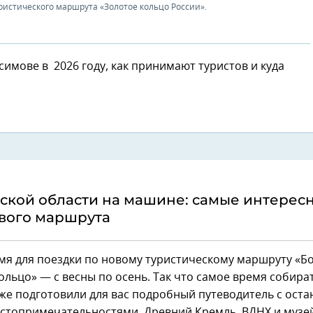
ристического маршрута «Золотое кольцо России».
симове в 2026 году, как принимают туристов и куда
ской области на машине: самые интерес
ового маршрута
мя для поездки по новому туристическому маршруту «Б
ольцо» — с весны по осень. Так что самое время собират
уже подготовили для вас подробный путеводитель с ост
стопримечательностями. Древний Кремль, ВДНХ и музей