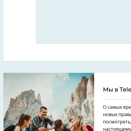
Мы в Tel
О самых ярк
новых прави
посмотреть,
настоящему