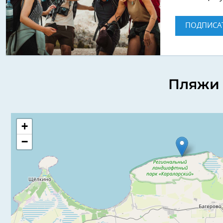
ПОДПИСА
Пляжи 
+
−