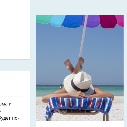
зма и
о
будет по-