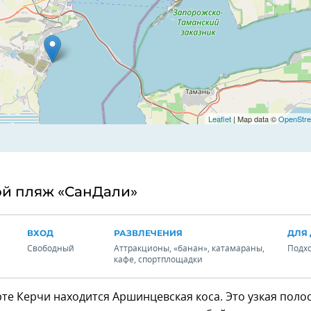
Leaflet
| Map data ©
OpenStre
ой пляж «СанДали»
ВХОД
РАЗВЛЕЧЕНИЯ
ДЛЯ 
Свободный
Аттракционы, «банан», катамараны,
Подх
кафе, спортплощадки
те Керчи находится Аршинцевская коса. Это узкая полос