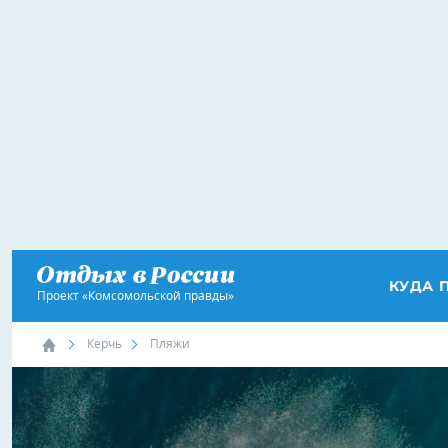
КУДА 
Проект «Комсомольской правды»
Керчь
Пляжи