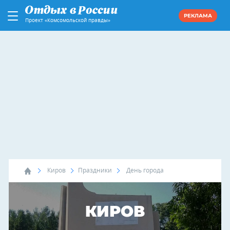
РЕКЛАМА
Проект «Комсомольской правды»
Киров
Праздники
День города
КИРОВ