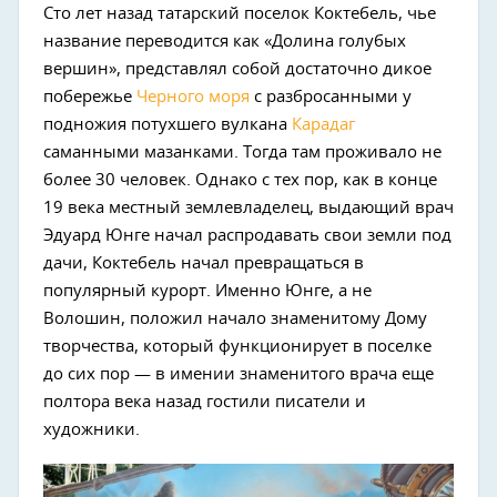
Сто лет назад татарский поселок Коктебель, чье
название переводится как «Долина голубых
вершин», представлял собой достаточно дикое
побережье
Черного моря
с разбросанными у
подножия потухшего вулкана
Карадаг
саманными мазанками. Тогда там проживало не
более 30 человек. Однако с тех пор, как в конце
19 века местный землевладелец, выдающий врач
Эдуард Юнге начал распродавать свои земли под
дачи, Коктебель начал превращаться в
популярный курорт. Именно Юнге, а не
Волошин, положил начало знаменитому Дому
творчества, который функционирует в поселке
до сих пор — в имении знаменитого врача еще
полтора века назад гостили писатели и
художники.