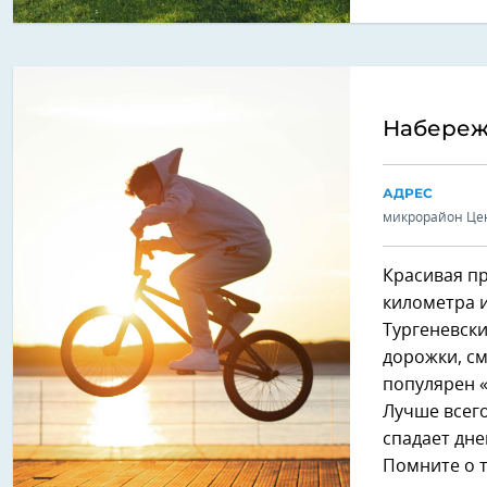
Набереж
АДРЕС
микрорайон Це
Красивая пр
километра 
Тургеневски
дорожки, см
популярен 
Лучше всего
спадает дне
Помните о т