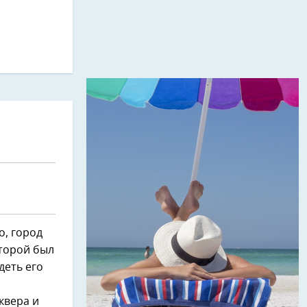
о, город
оторой был
деть его
квера и