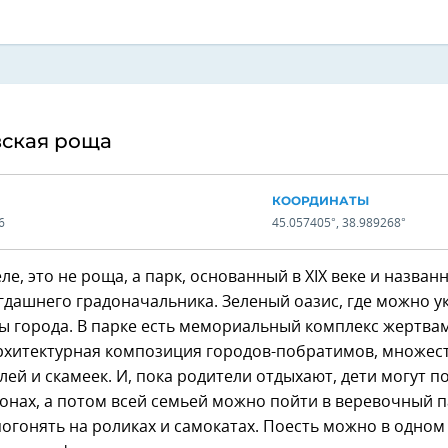
вская роща
КООРДИНАТЫ
6
45.057405°, 38.989268°
ле, это не роща, а парк, основанный в XIX веке и назван
дашнего градоначальника. Зеленый оазис, где можно у
ы города. В парке есть мемориальный комплекс жертва
рхитектурная композиция городов-побратимов, множес
лей и скамеек. И, пока родители отдыхают, дети могут п
онах, а потом всей семьей можно пойти в веревочный п
огонять на роликах и самокатах. Поесть можно в одном