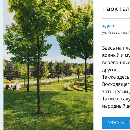
Парк Га
АДРЕС
ул. Разведчика 
Здесь на пл
водный и м
веревочный
другое.
Также здесь
Восходящего
хоть целый 
Также в сад
народный д
УЗНАТЬ П