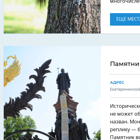
многочисле
ЕЩЕ МЕСТ
Памятник
АДРЕС
Екатерининский
Историческо
не может об
назван. Мон
реплику — 
Памятник во