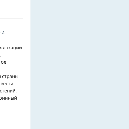
. д.
х локаций:
,
гое
и страны
овести
стений.
аринный