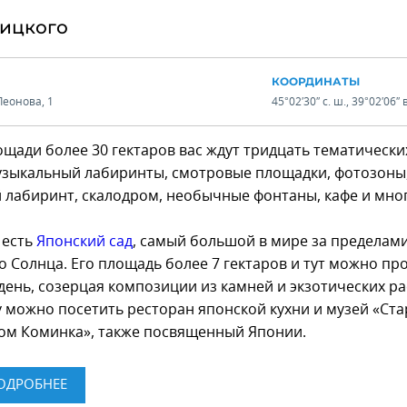
лицкого
КООРДИНАТЫ
Леонова, 1
45°02′30″ с. ш., 39°02′06″ в
ощади более 30 гектаров вас ждут тридцать тематически
узыкальный лабиринты, смотровые площадки, фотозоны
 лабиринт, скалодром, необычные фонтаны, кафе и мно
 есть
Японский сад
, самый большой в мире за пределам
 Солнца. Его площадь более 7 гектаров и тут можно пр
день, созерцая композиции из камней и экзотических ра
у можно посетить ресторан японской кухни и музей «Ст
ом Коминка», также посвященный Японии.
ОДРОБНЕЕ