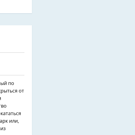
ный по
крыться от
м
тво
окататься
арк или,
 из