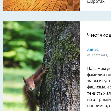
широтах.
Чистяко
АДРЕС
ул. Колхозная, 8
На самом де
фамилии тог
жары и сует
фашизма, а
тенистых ал
на аттракци
например, п