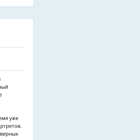
и
ный
е
х
емя уже
ртретов.
еверных