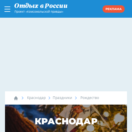
РЕКЛАМА
Проект «Комсомольской правды»
Краснодар
Праздники
Рождество
КРАСНОДАР