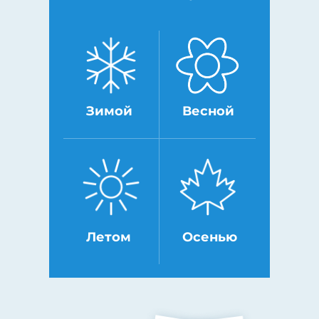
Зимой
Весной
Летом
Осенью