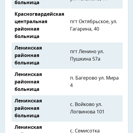
больница
Красногвардейская
центральная
пгт Октябрьское, ул.
районная
Гагарина, 40
больница
Ленинская
пгт Ленино ул.
районная
Пушкина 57а
больница
Ленинская
п. Багерово ул. Мира
районная
4
больница
Ленинская
с. Войково ул.
районная
Логвинова 101
больница
Ленинская
с. Семисотка