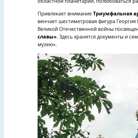
областной планетарий, полюбоваться р
Привлекает внимание
Триумфальная а
венчает шестиметровая фигура Георгия
Великой Отечественной войны посвяще
славы»
. Здесь хранятся документы и с
музею».