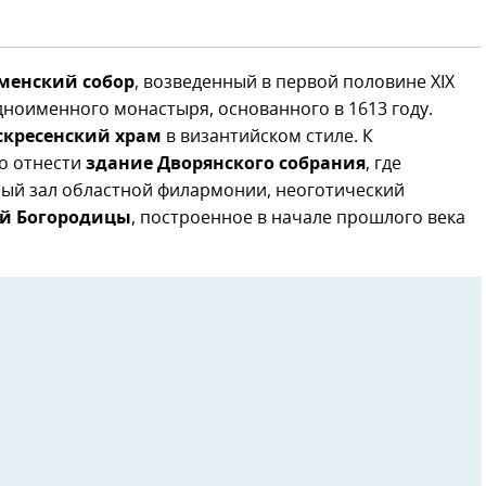
менский собор
, возведенный в первой половине XIX
дноименного монастыря, основанного в 1613 году.
скресенский храм
в византийском стиле. К
о отнести
здание Дворянского собрания
, где
ный зал областной филармонии, неоготический
ой Богородицы
, построенное в начале прошлого века