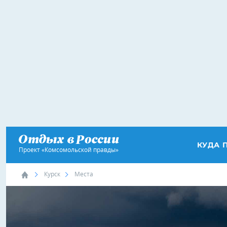
КУДА 
Проект «Комсомольской правды»
Курск
Места