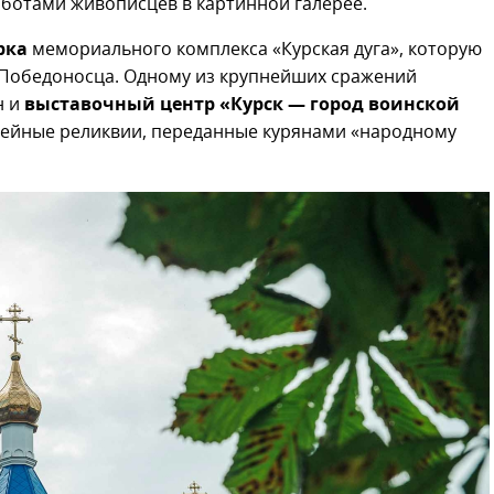
аботами живописцев в картинной галерее.
рка
мемориального комплекса «Курская дуга», которую
 Победоносца. Одному из крупнейших сражений
н и
выставочный центр «Курск — город воинской
емейные реликвии, переданные курянами «народному