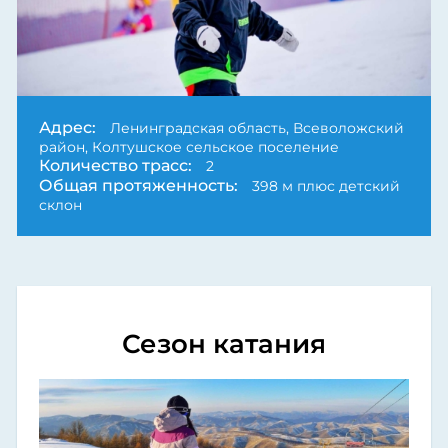
Адрес:
Ленинградская область, Всеволожский
район, Колтушское сельское поселение
Количество трасс:
2
Общая протяженность:
398 м плюс детский
склон
Сезон катания