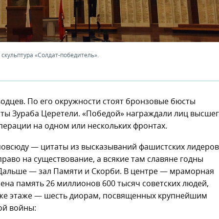
т скульптура «Солдат-победитель».
одцев. По его окружности стоят бронзовые бюсты
оты Зураба Церетели. «Победой» награждали лиц высше
перации на одном или нескольких фронтах.
повсюду — цитаты из высказываний фашистских лидеров
раво на существование, а всякие там славяне годны
 Дальше — зал Памяти и Скорби. В центре — мраморная
чена память 26 миллионов 600 тысяч советских людей,
 же этаже — шесть диорам, посвященных крупнейшим
ой войны: