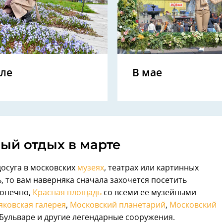
еле
В мае
ый отдых в марте
досуга в московских
музеях
, театрах или картинных
ь, то вам наверняка сначала захочется посетить
конечно,
Красная площадь
со всеми ее музейными
яковская галерея
,
Московский планетарий
,
Московский
Бульваре и другие легендарные сооружения.