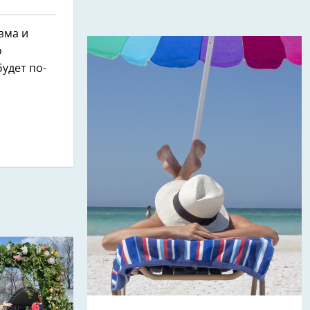
зма и
о
будет по-