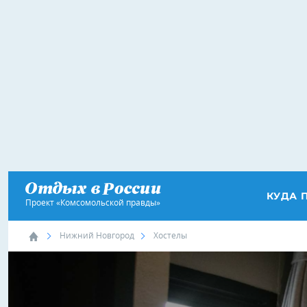
КУДА 
Проект «Комсомольской правды»
Нижний Новгород
Хостелы