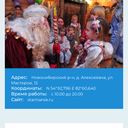
Фото: Евгения ГУСЕВА
Адрес:
Новосибирский р-н, д. Алексеевка, ул.
Мастеров, 12
Координаты:
N 54°92,796 E 82°60,640
Время работы:
с 10.00 до 20.00
Сайт:
starinansk.ru