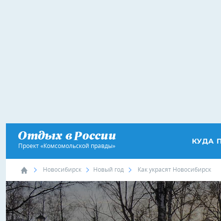
КУДА 
Проект «Комсомольской правды»
Новосибирск
Новый год
Как украсят Новосибирск