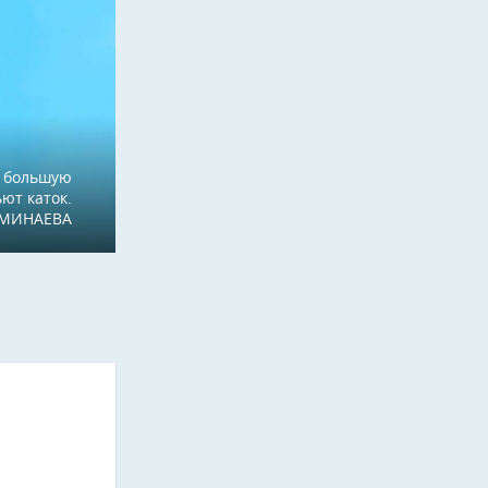
т большую
ют каток.
я МИНАЕВА