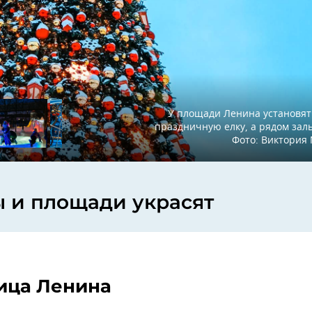
У площади Ленина установя
праздничную елку, а рядом заль
Фото: Виктори
 и площади украсят
ица Ленина