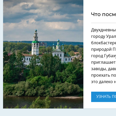
Что посм
Двухдневны
городу Урал
блокбастер
природой Пе
город Губах
приглашает
заводы, дав
проехать по
это далеко 
УЗНАТЬ П