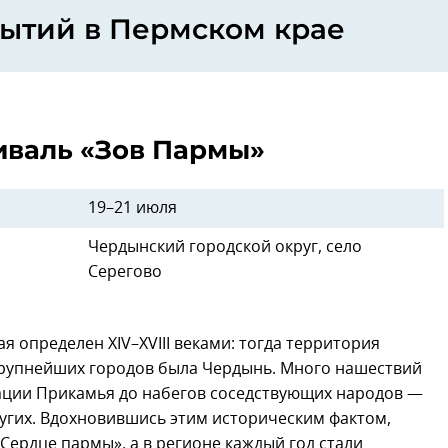
ытий в Пермском крае
иваль «Зов Пармы»
19–21 июля
Чердынский городской округ, село
Серегово
я определен XIV–XVIII веками: тогда территория
крупнейших городов была Чердынь. Много нашествий
зации Прикамья до набегов соседствующих народов —
ругих. Вдохновившись этим историческим фактом,
Сердце пармы», а в регионе каждый год стали