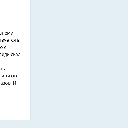
евнему
твуется в
о с
реди скал
аны
 а также
азов. И