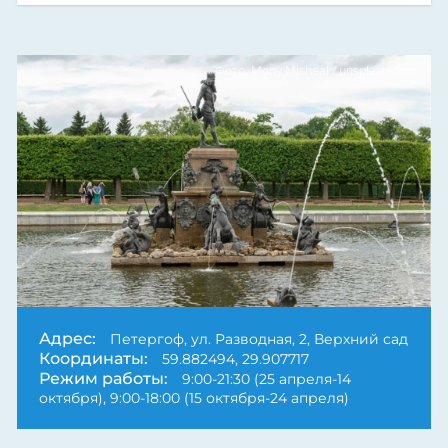
Фото: Mony Misheal / unsplash.com
Адрес:
Петергоф, ул. Разводная, 2, Верхний сад
Координаты:
59.882494, 29.907717
Режим работы:
9:00-21:30 (25 апреля-14
октября), 9:00-18:00 (15 октября-24 апреля)