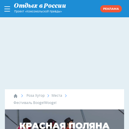
РЕКЛАМА
Проект «Комсомольской правды»
Роза Хутор
Места
Фестиваль BoogelWoogel
КРАСНАЯ ПОЛЯНА